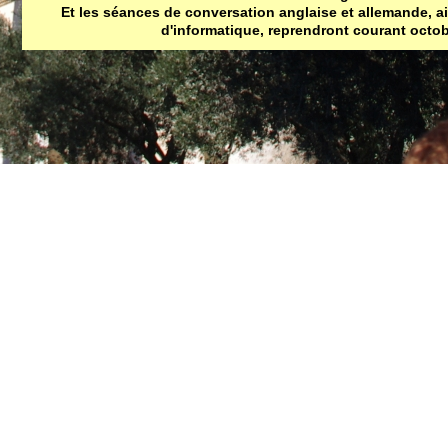
Be
Et les séances de conversation anglaise et allemande, a
n
d'informatique, reprendront courant octob
Re
ac
se
R
ja
2
C
Hi
El
ju
Ad
Mi
2
So
6 
Co
me
Al
2
Dé