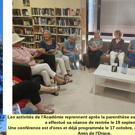
Mi
chapelles
de
Carte touristique
fé
de Beaumes
Ne
m
19
C
T
De
fé
A
gé
C
Th
d
Ol
l'
n
Co
Les activités de l'Académie reprennent après la parenthèse esti
a effectué sa séance de rentrée le 19 septe
r
Une conférence est d'ores et déjà programmée le 17 octobre, 
de
Amis de l'Orgue.