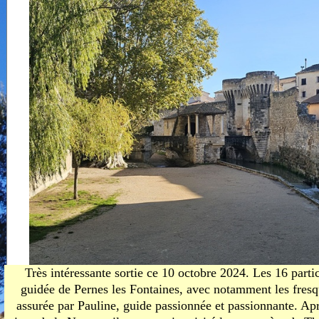
Mi
chapelles
de
Carte touristique
fé
de Beaumes
Ne
m
19
C
T
De
fé
A
gé
C
Th
d
Ol
l'
n
Très intéressante sortie ce 10 octobre 2024. Les 16 partici
Co
guidée de Pernes les Fontaines, avec notamment les fresq
r
assurée par Pauline, guide passionnée et passionnante. Apr
de